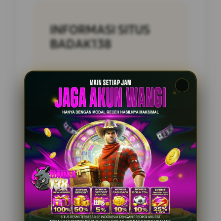
INFORMASI SITUS
BADAK138
Penilaian
5 JUTA
Pengguna
PENGGUNA
Minimal Deposit
10.000 Ribu
Layanan Support
24/7
Platform
Multi-Device
PENAWARAN SPESIAL