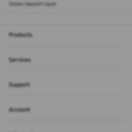
Sistem Deposit Cepat
Buka
Footer Navigation
Products
Buka
Services
Buka
Support
Buka
Account
Buka