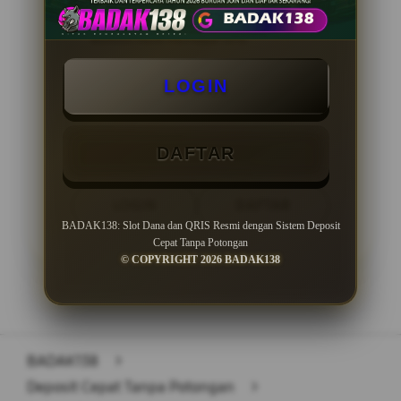
BONUS NEW MEMBER 10%
Minimal Deposit Rp. 10.000
LOGIN
Minimal Withdraw Rp 50.000
DAFTAR
LOGIN
DAFTAR
BADAK138: Slot Dana dan QRIS Resmi dengan Sistem Deposit
Cepat Tanpa Potongan
© COPYRIGHT 2026 BADAK138
Layer Popup Close
BADAK138
>
Deposit Cepat Tanpa Potongan
>